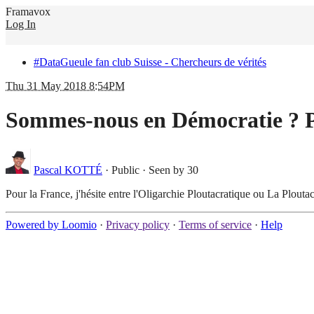
Framavox
Log In
#DataGueule fan club Suisse - Chercheurs de vérités
Thu 31 May 2018 8:54PM
Sommes-nous en Démocratie ? Pas
Pascal KOTTÉ
·
Public
·
Seen by 30
Pour la France, j'hésite entre l'Oligarchie Ploutacratique ou La Plou
Powered by Loomio
·
Privacy policy
·
Terms of service
·
Help