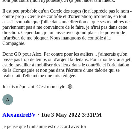
sont pas clairs (mon hypothèse). Si ça peut aider tant mieux.
Il est peu probable qu'un Cercle des sages (je n'apprécie pas le nom -
contre prop / Cercle de contrôle et d'orientation) m'oriente, en tout
cas s'il souhaite que j'aille dans une direction et que ses membres ne
parviennent pas à me convaincre de le faire, je n'irai pas dans cette
direction. Cependant, je lui laisse avec grand plaisir le pouvoir de
m'arrêter, de me bloquer. Nous manquons de contrôle à la
Compagnie.
Donc GO pour Alex. Par contre pour les ateliers... j'aimerais qu'on
passe pas trop de temps ou d'argent là dedans. Pour moi le vrai sujet
est de travailler à mobiliser des lieux dans le contrôle et l'orientation
de la Compagnie et non pas dans l'écriture d'une théorie qui se
réaliserait d'elle même une fois rédigée.
Je suis méprisant. C'est mon style. 😆
AlexandreBV
·
Tue 3 May 2022 3:31PM
je pense que Guillaume est d'accord avec toi