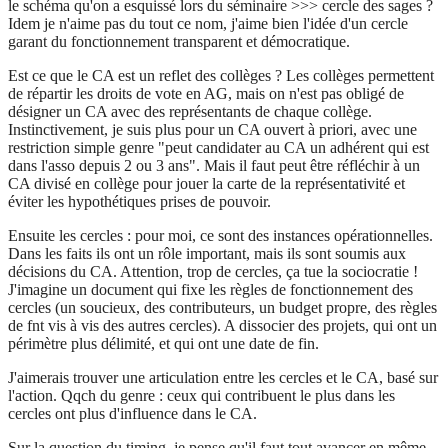
le schéma qu'on a esquissé lors du séminaire >>> cercle des sages ?
Idem je n'aime pas du tout ce nom, j'aime bien l'idée d'un cercle
garant du fonctionnement transparent et démocratique.
Est ce que le CA est un reflet des collèges ? Les collèges permettent
de répartir les droits de vote en AG, mais on n'est pas obligé de
désigner un CA avec des représentants de chaque collège.
Instinctivement, je suis plus pour un CA ouvert à priori, avec une
restriction simple genre "peut candidater au CA un adhérent qui est
dans l'asso depuis 2 ou 3 ans". Mais il faut peut être réfléchir à un
CA divisé en collège pour jouer la carte de la représentativité et
éviter les hypothétiques prises de pouvoir.
Ensuite les cercles : pour moi, ce sont des instances opérationnelles.
Dans les faits ils ont un rôle important, mais ils sont soumis aux
décisions du CA. Attention, trop de cercles, ça tue la sociocratie !
J'imagine un document qui fixe les règles de fonctionnement des
cercles (un soucieux, des contributeurs, un budget propre, des règles
de fnt vis à vis des autres cercles). A dissocier des projets, qui ont un
périmètre plus délimité, et qui ont une date de fin.
J'aimerais trouver une articulation entre les cercles et le CA, basé sur
l'action. Qqch du genre : ceux qui contribuent le plus dans les
cercles ont plus d'influence dans le CA.
Sur la question du timing, je pense qu'il faut tout avancer en même