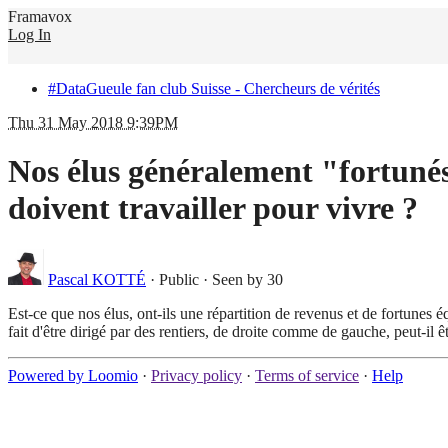
Framavox
Log In
#DataGueule fan club Suisse - Chercheurs de vérités
Thu 31 May 2018 9:39PM
Nos élus généralement "fortunés",
doivent travailler pour vivre ?
Pascal KOTTÉ
·
Public
·
Seen by 30
Est-ce que nos élus, ont-ils une répartition de revenus et de fortunes é
fait d'être dirigé par des rentiers, de droite comme de gauche, peut-il 
Powered by Loomio
·
Privacy policy
·
Terms of service
·
Help