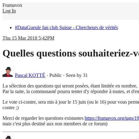
Framavox
Log In
#DataGueule fan club Suisse - Chercheurs de vérités
Thu 15 Mar 2018 5:42PM
Quelles questions souhaiteriez-v
Pascal KOTTÉ
·
Public
·
Seen by 31
La sélection des questions qui seront posées, étant limitée en nombre, i
Par la suite, la communauté pourra tenter d'y répondre à toutes, et d'en 
Le vote ci-contre, sera mis à jour le 15 juin (ou le 16) pour vous perme
contre ;)
Merci de regarder les questions existantes
https://framavox.org/tags/1
mais c'est plus destiné aux non membres de ce forum)