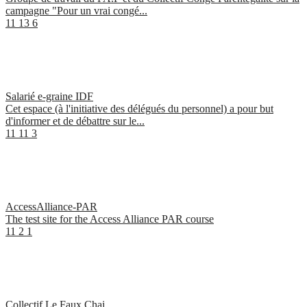
campagne "Pour un vrai congé...
11
13
6
Salarié e-graine IDF
Cet espace (à l'initiative des délégués du personnel) a pour but
d'informer et de débattre sur le...
11
11
3
AccessAlliance-PAR
The test site for the Access Alliance PAR course
11
2
1
Collectif Le Faux Chai