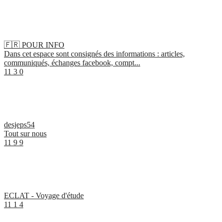
🇫🇷 POUR INFO
Dans cet espace sont consignés des informations : articles,
communiqués, échanges facebook, compt...
11
3
0
desjeps54
Tout sur nous
11
9
9
ECLAT - Voyage d'étude
11
1
4