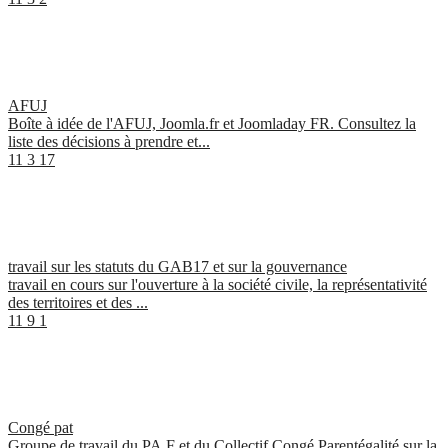
AFUJ
Boîte à idée de l'AFUJ, Joomla.fr et Joomladay FR. Consultez la
liste des décisions à prendre et...
11
3
17
travail sur les statuts du GAB17 et sur la gouvernance
travail en cours sur l'ouverture à la société civile, la représentativité
des territoires et des ...
11
9
1
Congé pat
Groupe de travail du PA.F et du Collectif Congé Parentégalité sur la