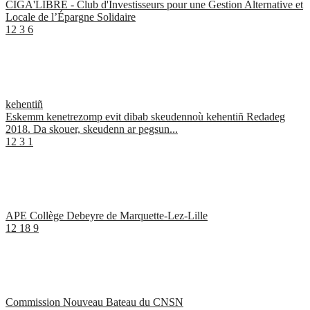
CIGA'LIBRE - Club d'Investisseurs pour une Gestion Alternative et
Locale de l’Épargne Solidaire
12
3
6
kehentiñ
Eskemm kenetrezomp evit dibab skeudennoù kehentiñ Redadeg
2018. Da skouer, skeudenn ar pegsun...
12
3
1
APE Collège Debeyre de Marquette-Lez-Lille
12
18
9
Commission Nouveau Bateau du CNSN