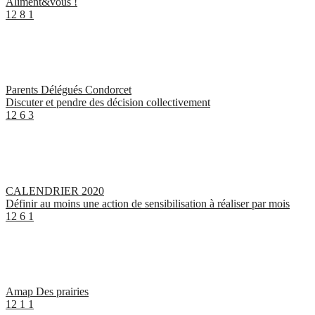
Aliment&vous !
12
8
1
Parents Délégués Condorcet
Discuter et pendre des décision collectivement
12
6
3
CALENDRIER 2020
Définir au moins une action de sensibilisation à réaliser par mois
12
6
1
Amap Des prairies
12
1
1