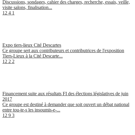
Discussions, sondages, cahier des charges, recherche, essais, veille,
visite salons, finalisation...
12
4
1
Expo tiers-lieux Cité Descartes
Ce groupe sert aux contributeurs et contributrices de l'exposition
Tiers-Lieux à la Cité Descarte...
12
2
2
Financement suite aux résultats FI des élections législatives de juin
2017
Ce groupe est destiné à demander que soit ouvert un débat national
entre tou-te-s les insoumis-e-...
12
9
3