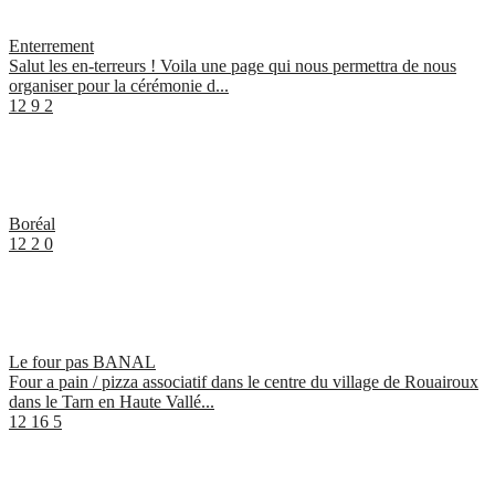
Enterrement
Salut les en-terreurs ! Voila une page qui nous permettra de nous
organiser pour la cérémonie d...
12
9
2
Boréal
12
2
0
Le four pas BANAL
Four a pain / pizza associatif dans le centre du village de Rouairoux
dans le Tarn en Haute Vallé...
12
16
5