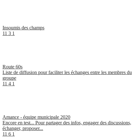
Insoumis des champs
11
3
1
Route 60s
Liste de diffusion pour faciliter les échanges entre les membres du
groupe
11
4
1
Amance - équipe municipale 2020
Encore en test... Pour partager des infos, engager des discussions,
échanger, proposer...
11
6
1