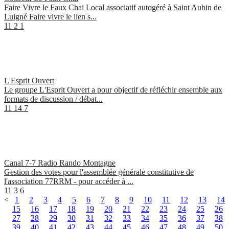
Faire Vivre le Faux Chai Local associatif autogéré à Saint Aubin de
Luigné Faire vivre le lien s...
11
2
1
L'Esprit Ouvert
Le groupe L'Esprit Ouvert a pour objectif de réfléchir ensemble aux
formats de discussion / débat...
11
14
7
Canal 7-7 Radio Rando Montagne
Gestion des votes pour l'assemblée générale constitutive de
l'association 77RRM - pour accéder à ...
11
3
6
<
1
2
3
4
5
6
7
8
9
10
11
12
13
14
15
16
17
18
19
20
21
22
23
24
25
26
27
28
29
30
31
32
33
34
35
36
37
38
39
40
41
42
43
44
45
46
47
48
49
50