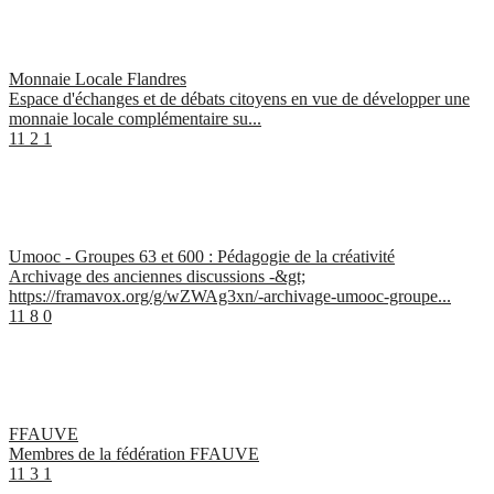
Monnaie Locale Flandres
Espace d'échanges et de débats citoyens en vue de développer une
monnaie locale complémentaire su...
11
2
1
Umooc - Groupes 63 et 600 : Pédagogie de la créativité
Archivage des anciennes discussions -&gt;
https://framavox.org/g/wZWAg3xn/-archivage-umooc-groupe...
11
8
0
FFAUVE
Membres de la fédération FFAUVE
11
3
1