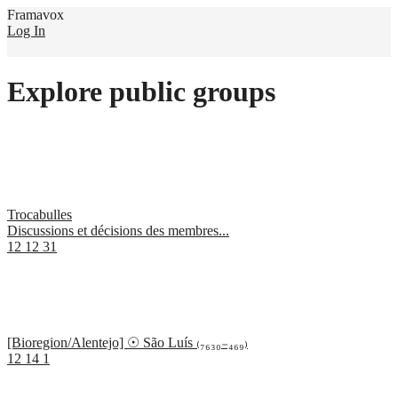
Framavox
Log In
Explore public groups
Trocabulles
Discussions et décisions des membres...
12
12
31
[Bioregion/Alentejo] ☉ São Luís ₍₇₆₃₀₋₄₆₉₎
12
14
1