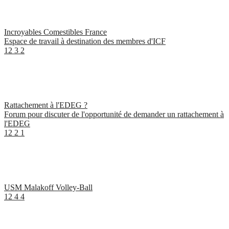
Incroyables Comestibles France
Espace de travail à destination des membres d'ICF
12
3
2
Rattachement à l'EDEG ?
Forum pour discuter de l'opportunité de demander un rattachement à
l'EDEG
12
2
1
USM Malakoff Volley-Ball
12
4
4