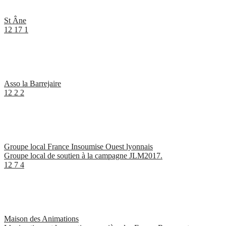
St Âne
12
17
1
Asso la Barrejaire
12
2
2
Groupe local France Insoumise Ouest lyonnais
Groupe local de soutien à la campagne JLM2017.
12
7
4
Maison des Animations