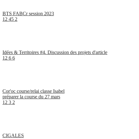
BTS FABCr session 2023
12
45
2
Idées & Territoires #4. Discussion des projets d'article
12
6
6
Cor'oc course/relai classe Isabel
préparer la course du 27 mars
12
3
2
CIGALES