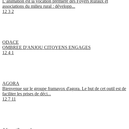
L’animation est la vocation première des Foyers Ruraux et
associations du milieu rural : développ...
12
3
2
ODACE
OMBREE D'ANJOU CITOYENS ENGAGES
12
4
1
AGORA
Bienvenue sur le groupe framavox d'agora. Le but de cet outil est de
faciliter les prises de déci...
12
7
11