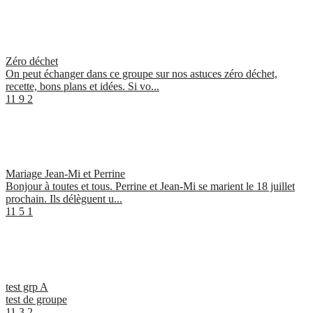
Zéro déchet
On peut échanger dans ce groupe sur nos astuces zéro déchet,
recette, bons plans et idées. Si vo...
11
9
2
Mariage Jean-Mi et Perrine
Bonjour à toutes et tous. Perrine et Jean-Mi se marient le 18 juillet
prochain. Ils délèguent u...
11
5
1
test grp A
test de groupe
11
3
2