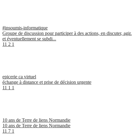
#insoumis-informatique
Groupe de discussion pour participer à des actions, en discuter, agir.
et éventuellement se subdi...
11
2
1
epicerie ca virtuel
échange à distance et prise de décision urgente
11
1
1
10 ans de Terre de liens Normandie
10 ans de Terre de liens Normandie
11
7
1