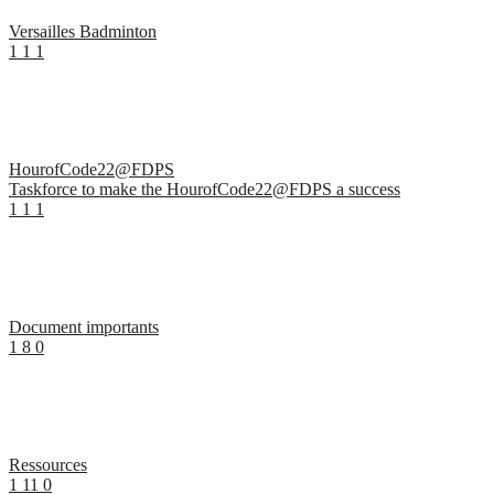
Versailles Badminton
1
1
1
HourofCode22@FDPS
Taskforce to make the HourofCode22@FDPS a success
1
1
1
Document importants
1
8
0
Ressources
1
11
0