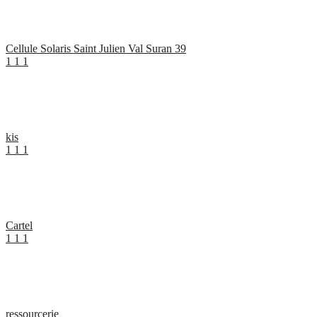
Cellule Solaris Saint Julien Val Suran 39
1
1
1
kis
1
1
1
Cartel
1
1
1
ressourcerie