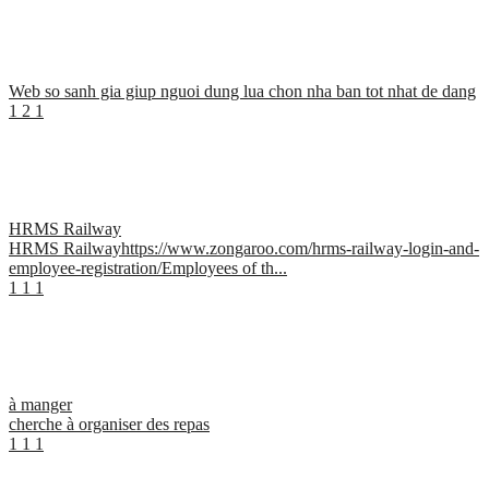
Web so sanh gia giup nguoi dung lua chon nha ban tot nhat de dang
1
2
1
HRMS Railway
HRMS Railwayhttps://www.zongaroo.com/hrms-railway-login-and-
employee-registration/Employees of th...
1
1
1
à manger
cherche à organiser des repas
1
1
1