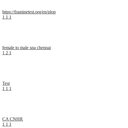
https://framinetest.org/en/plop
1
1
1
female to male spa chennai
1
2
1
Test
1
1
1
CA CNHR
1
1
1