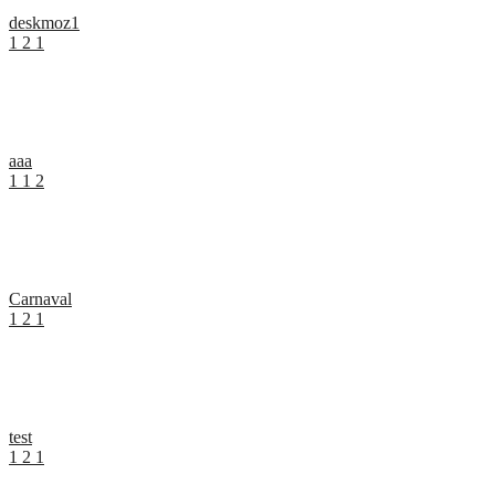
deskmoz1
1
2
1
aaa
1
1
2
Carnaval
1
2
1
test
1
2
1