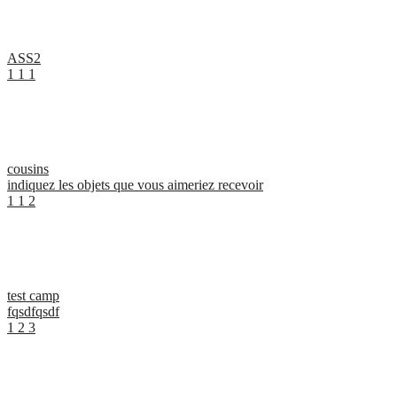
ASS2
1
1
1
cousins
indiquez les objets que vous aimeriez recevoir
1
1
2
test camp
fqsdfqsdf
1
2
3