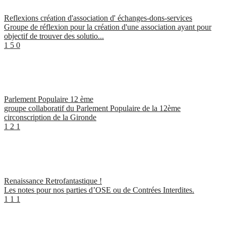
Reflexions création d'association d' échanges-dons-services
Groupe de réflexion pour la création d'une association ayant pour
objectif de trouver des solutio...
1
5
0
Parlement Populaire 12 ème
groupe collaboratif du Parlement Populaire de la 12ème
circonscription de la Gironde
1
2
1
Renaissance Retrofantastique !
Les notes pour nos parties d’OSE ou de Contrées Interdites.
1
1
1