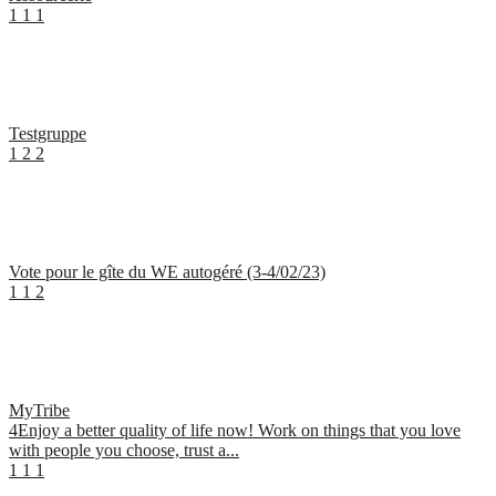
1
1
1
Testgruppe
1
2
2
Vote pour le gîte du WE autogéré (3-4/02/23)
1
1
2
MyTribe
4Enjoy a better quality of life now! Work on things that you love
with people you choose, trust a...
1
1
1