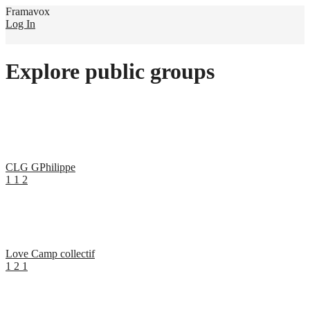
Framavox
Log In
Explore public groups
CLG GPhilippe
1
1
2
Love Camp collectif
1
2
1