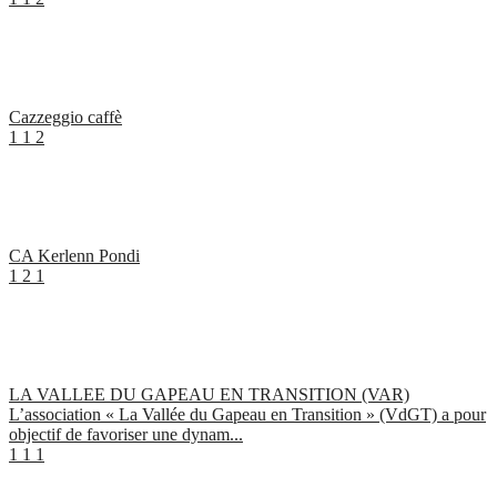
Cazzeggio caffè
1
1
2
CA Kerlenn Pondi
1
2
1
LA VALLEE DU GAPEAU EN TRANSITION (VAR)
L’association « La Vallée du Gapeau en Transition » (VdGT) a pour
objectif de favoriser une dynam...
1
1
1