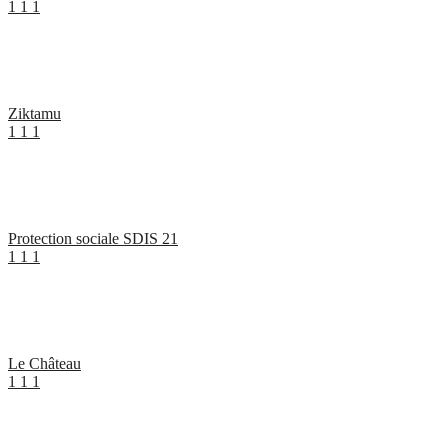
1
1
1
Ziktamu
1
1
1
Protection sociale SDIS 21
1
1
1
Le Château
1
1
1