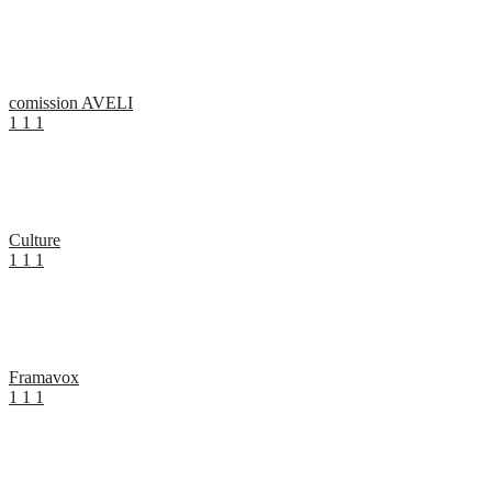
comission AVELI
1
1
1
Culture
1
1
1
Framavox
1
1
1