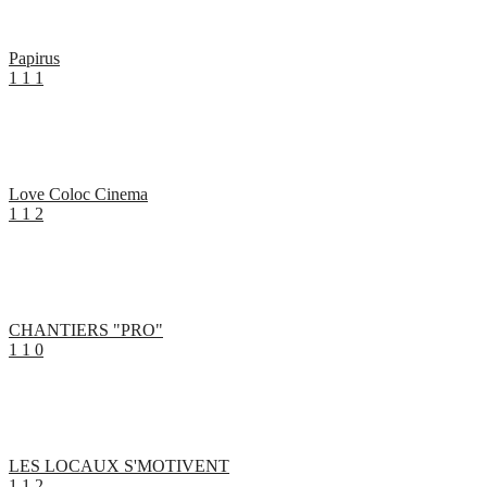
Papirus
1
1
1
Love Coloc Cinema
1
1
2
CHANTIERS "PRO"
1
1
0
LES LOCAUX S'MOTIVENT
1
1
2