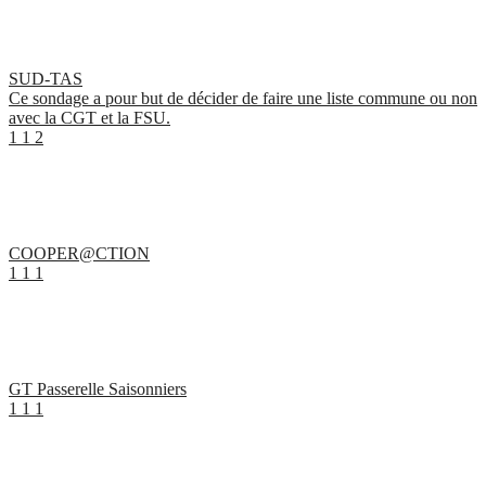
SUD-TAS
Ce sondage a pour but de décider de faire une liste commune ou non
avec la CGT et la FSU.
1
1
2
COOPER@CTION
1
1
1
GT Passerelle Saisonniers
1
1
1