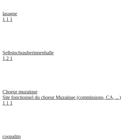
lasagne
1
1
1
Selbstschrauberinnenhalle
1
2
1
Choeur muzaique
Site fonctionnel du choeur Muzaïque (commissions, CA, ...)
1
1
1
coopalim