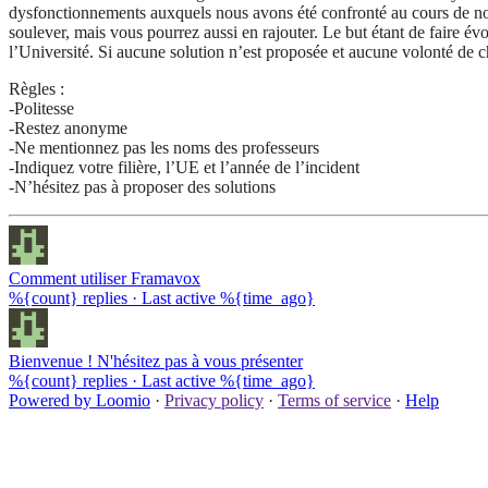
dysfonctionnements auxquels nous avons été confronté au cours de notr
soulever, mais vous pourrez aussi en rajouter. Le but étant de faire é
l’Université. Si aucune solution n’est proposée et aucune volonté de c
Règles :
-Politesse
-Restez anonyme
-Ne mentionnez pas les noms des professeurs
-Indiquez votre filière, l’UE et l’année de l’incident
-N’hésitez pas à proposer des solutions
Comment utiliser Framavox
%{count} replies
·
Last active %{time_ago}
Bienvenue ! N'hésitez pas à vous présenter
%{count} replies
·
Last active %{time_ago}
Powered by Loomio
·
Privacy policy
·
Terms of service
·
Help