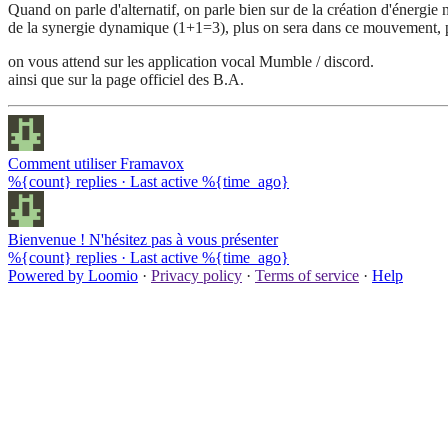
Quand on parle d'alternatif, on parle bien sur de la création d'énergie
de la synergie dynamique (1+1=3), plus on sera dans ce mouvement, plu
on vous attend sur les application vocal Mumble / discord.
ainsi que sur la page officiel des B.A.
Comment utiliser Framavox
%{count} replies
·
Last active %{time_ago}
Bienvenue ! N'hésitez pas à vous présenter
%{count} replies
·
Last active %{time_ago}
Powered by Loomio
·
Privacy policy
·
Terms of service
·
Help