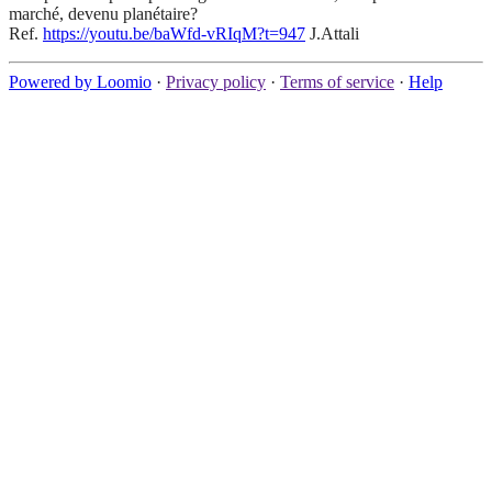
marché, devenu planétaire?
Ref.
https://youtu.be/baWfd-vRIqM?t=947
J.Attali
Powered by Loomio
·
Privacy policy
·
Terms of service
·
Help