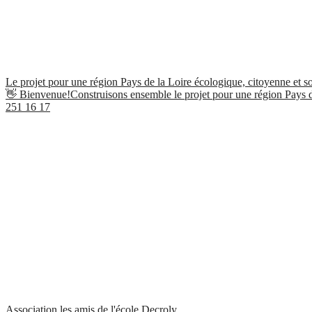
Le projet pour une région Pays de la Loire écologique, citoyenne et so
👋 Bienvenue!Construisons ensemble le projet pour une région Pays de
251
16
17
Association les amis de l'école Decroly