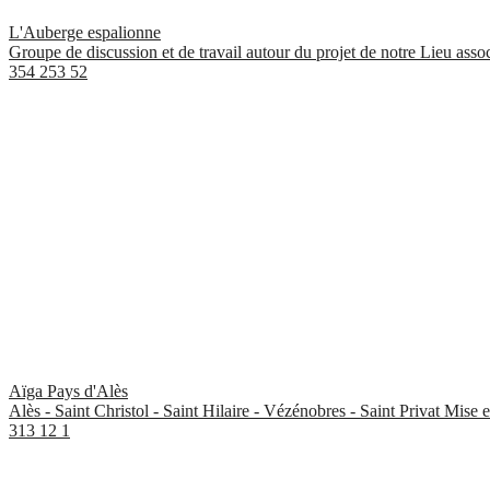
L'Auberge espalionne
Groupe de discussion et de travail autour du projet de notre Lieu associa
354
253
52
Aïga Pays d'Alès
Alès - Saint Christol - Saint Hilaire - Vézénobres - Saint Privat Mise
313
12
1