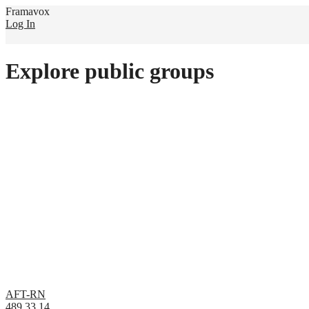
Framavox
Log In
Explore public groups
AFT-RN
489
33
14