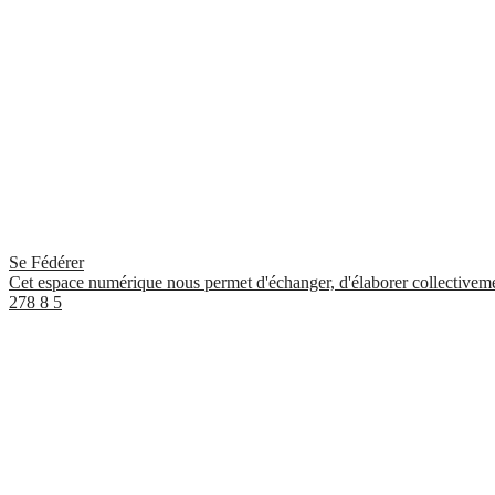
Se Fédérer
Cet espace numérique nous permet d'échanger, d'élaborer collectivement
278
8
5