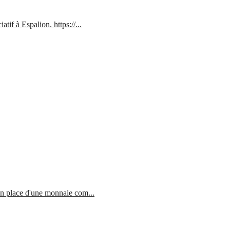
tif à Espalion. https://...
 en place d'une monnaie com...