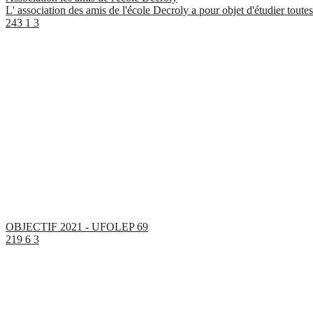
L' association des amis de l'école Decroly a pour objet d'étudier toutes
243
1
3
OBJECTIF 2021 - UFOLEP 69
219
6
3