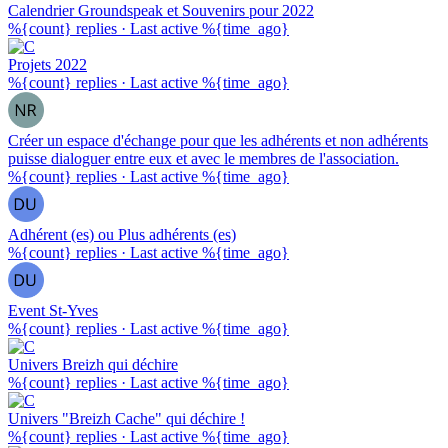
Calendrier Groundspeak et Souvenirs pour 2022
%{count} replies
·
Last active %{time_ago}
Projets 2022
%{count} replies
·
Last active %{time_ago}
Créer un espace d'échange pour que les adhérents et non adhérents
puisse dialoguer entre eux et avec le membres de l'association.
%{count} replies
·
Last active %{time_ago}
Adhérent (es) ou Plus adhérents (es)
%{count} replies
·
Last active %{time_ago}
Event St-Yves
%{count} replies
·
Last active %{time_ago}
Univers Breizh qui déchire
%{count} replies
·
Last active %{time_ago}
Univers "Breizh Cache" qui déchire !
%{count} replies
·
Last active %{time_ago}