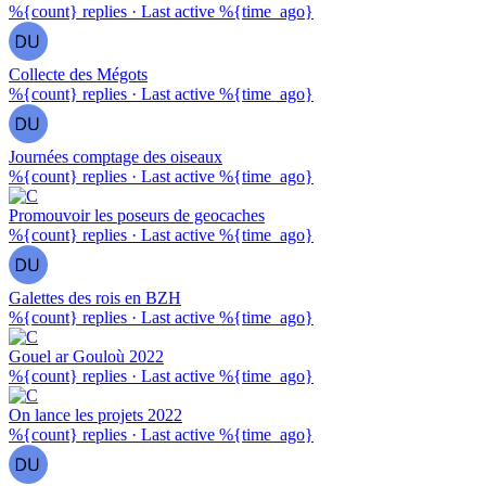
%{count} replies
·
Last active %{time_ago}
Collecte des Mégots
%{count} replies
·
Last active %{time_ago}
Journées comptage des oiseaux
%{count} replies
·
Last active %{time_ago}
Promouvoir les poseurs de geocaches
%{count} replies
·
Last active %{time_ago}
Galettes des rois en BZH
%{count} replies
·
Last active %{time_ago}
Gouel ar Gouloù 2022
%{count} replies
·
Last active %{time_ago}
On lance les projets 2022
%{count} replies
·
Last active %{time_ago}