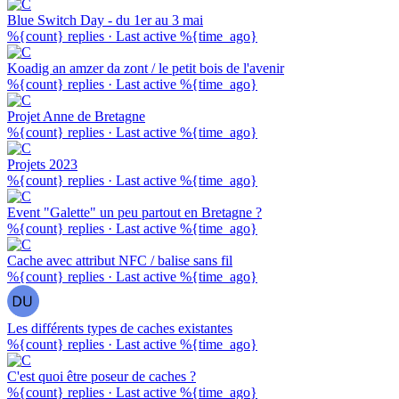
Blue Switch Day - du 1er au 3 mai
%{count} replies
·
Last active %{time_ago}
Koadig an amzer da zont / le petit bois de l'avenir
%{count} replies
·
Last active %{time_ago}
Projet Anne de Bretagne
%{count} replies
·
Last active %{time_ago}
Projets 2023
%{count} replies
·
Last active %{time_ago}
Event "Galette" un peu partout en Bretagne ?
%{count} replies
·
Last active %{time_ago}
Cache avec attribut NFC / balise sans fil
%{count} replies
·
Last active %{time_ago}
Les différents types de caches existantes
%{count} replies
·
Last active %{time_ago}
C'est quoi être poseur de caches ?
%{count} replies
·
Last active %{time_ago}