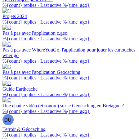
%{count} replies
·
Last active %{time_ago}
Projets 2024
%{count} replies
·
Last active %{time_ago}
Pas à pas avec l'application c.geo
%{count} replies
·
Last active %{time_ago}
Pas à pas avec WhereYouGo, l'application pour jouer les cartouches
wherigo
%{count} replies
·
Last active %{time_ago}
Pas à pas avec l'application Geocaching
%{count} replies
·
Last active %{time_ago}
Guide Earthcache
%{count} replies
·
Last active %{time_ago}
Une chaîne vidéo (et sonore) sur le Geocaching en Bretagne ?
%{count} replies
·
Last active %{time_ago}
Terroir & Géocaching
%{count} replies
·
Last active %{time_ago}